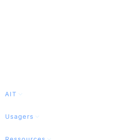
Les étendues territoriales : Les limites
géographiques de vos protections
Votre protection possède une limite
géographique, la connaitre et l'adapter selon
vos besoins est indispensable.
Lire l'article
13/5/2024
AIT
Usagers
Ressources