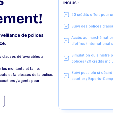
s
INCLUS :
ement!
20 crédits offert pour 
Suivi des polices d'ass
rveillance de polices
Accès au marché nation
ce.
d'offres (International
Simulation du sinistre
s clauses défavorables à
polices (20 crédits incl
 les montants et failles.
Suivi possible si désir
touts et faiblesses de la police.
courtier / Experts-Com
courtiers / agents pour