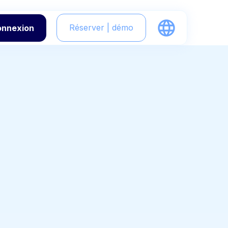
Réserver | démo
onnexion