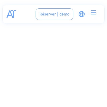
Réserver | démo
Webflow Style
Guide
FinanceLab X is a premium Webflow Template for
finance and fintech startups. It was designed &