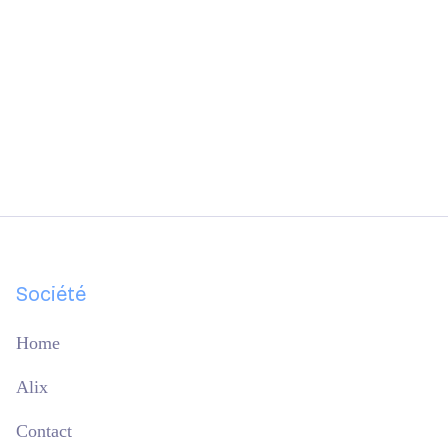
Card Default
Lorem ipsum dolor sit amet, consectetur
adipiscing elit. Cursus ut arcu sociis feugiat
dol aliquet tincidunt feugiat mauris sagittis.
Société
Home
Alix
Contact